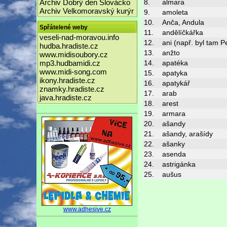
Archiv Dobrý den Slovácko
8.
almara
Archiv Velkomoravský kurýr
9.
amoleta
10.
Anča, Andula
Spřátelené weby
11.
andělíčkářka
veseli-nad-moravou.info
12.
ani (např. byl tam P
hudba.hradiste.cz
13.
anžto
www.midisoubory.cz
mp3.hudbamidi.cz
14.
apatéka
www.midi-song.com
15.
apatyka
ikony.hradiste.cz
16.
apatykář
znamky.hradiste.cz
17.
arab
java.hradiste.cz
18.
arest
19.
armara
20.
ašandy
21.
ašandy, arašídy
22.
ašanky
23.
asenda
24.
astrigánka
25.
aušus
www.adhesive.cz