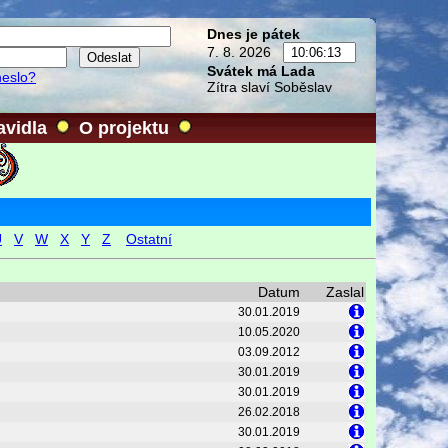
Dnes je pátek
7. 8. 2026
Svátek má Lada
heslo?
Zítra slaví Soběslav
avidla
O projektu
U
V
W
X
Y
Z
Ostatní
Datum
Zaslal
30.01.2019
10.05.2020
03.09.2012
30.01.2019
30.01.2019
26.02.2018
30.01.2019