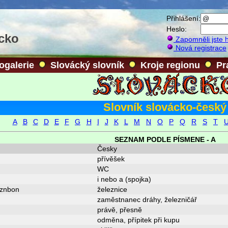
Přihlášení:
Heslo:
ácko
Zapomněli jste 
Nová registrace
ogalerie
Slovácký slovník
Kroje regionu
Pr
Slovník slovácko-český
A
B
C
D
E
F
G
H
I
J
K
L
M
N
O
P
Q
R
S
T
SEZNAM PODLE PÍSMENE - A
Česky
přívěšek
WC
i nebo a (spojka)
jznbon
železnice
zaměstnanec dráhy, železničář
právě, přesně
odměna, přípitek při kupu