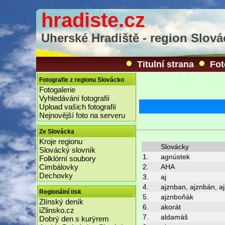
hradiste.cz
Uherské Hradiště - region Slov
Titulní strana
Fot
Fotografie z regionu Slovácko
Fotogalerie
Vyhledávání fotografií
Upload vašich fotografií
Nejnovější foto na serveru
Ze Slovácka
Kroje regionu
Slovácky
Slovácký slovník
1.
agnústek
Folklórní soubory
Cimbálovky
2.
AHA
Dechovky
3.
aj
4.
ajznban, ajznbán, a
Regionální tisk
5.
ajznboňák
Zlínský deník
6.
akorát
iZlinsko.cz
7.
aldamáš
Dobrý den s kurýrem