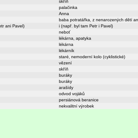
skříň
palačinka
Anna
baba potratářka, z nenarozených dětí an
etr ani Pavel)
i (např. byl tam Petr i Pavel)
neboť
lékárna, apatyka
lékárna
lékárník
staré, nemoderní kolo (cyklistické)
vězení
skříň
buráky
buráky
arašídy
odvod vojáků
persiánová beranice
nekvalitní výrobek