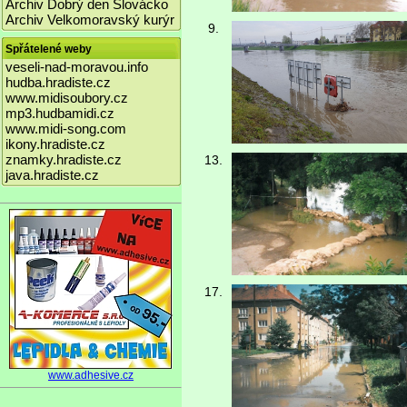
Archiv Dobrý den Slovácko
Archiv Velkomoravský kurýr
9.
Spřátelené weby
veseli-nad-moravou.info
hudba.hradiste.cz
www.midisoubory.cz
mp3.hudbamidi.cz
www.midi-song.com
ikony.hradiste.cz
znamky.hradiste.cz
13.
java.hradiste.cz
17.
www.adhesive.cz