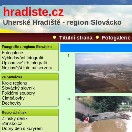
hradiste.cz
Uherské Hradiště - region Slovácko
Titulní strana
Fotogalerie
Fotografie z regionu Slovácko
Fotogalerie
1.
Vyhledávání fotografií
Upload vašich fotografií
Nejnovější foto na serveru
Ze Slovácka
Kroje regionu
Slovácký slovník
Folklórní soubory
Cimbálovky
5.
Dechovky
Regionální tisk
Zlínský deník
iZlinsko.cz
Dobrý den s kurýrem