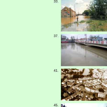
33.
37.
41.
45.