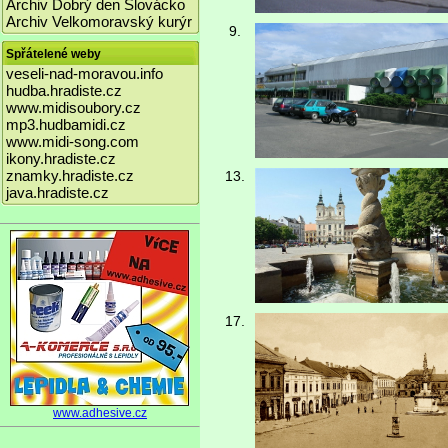
Archiv Dobrý den Slovácko
Archiv Velkomoravský kurýr
9.
Spřátelené weby
veseli-nad-moravou.info
hudba.hradiste.cz
www.midisoubory.cz
mp3.hudbamidi.cz
www.midi-song.com
ikony.hradiste.cz
znamky.hradiste.cz
13.
java.hradiste.cz
17.
www.adhesive.cz