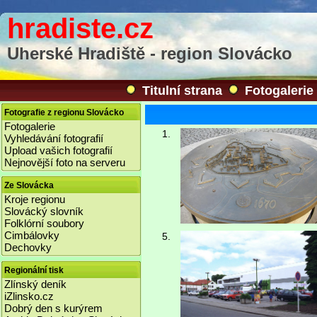
hradiste.cz
Uherské Hradiště - region Slovácko
Titulní strana
Fotogalerie
Fotografie z regionu Slovácko
Fotogalerie
1.
Vyhledávání fotografií
Upload vašich fotografií
Nejnovější foto na serveru
Ze Slovácka
Kroje regionu
Slovácký slovník
Folklórní soubory
Cimbálovky
5.
Dechovky
Regionální tisk
Zlínský deník
iZlinsko.cz
Dobrý den s kurýrem