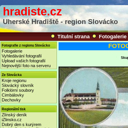
hradiste.cz
Uherské Hradiště - region Slovácko
Titulní strana
Fotogalerie
FOTOGA
Fotografie z regionu Slovácko
Fotogalerie
Vyhledávání fotografií
Skup
Upload vašich fotografií
Nejnovější foto na serveru
Ze Slovácka
Kroje regionu
Slovácký slovník
Folklórní soubory
Cimbálovky
Dechovky
Regionální tisk
Zlínský deník
iZlinsko.cz
Dobrý den s kurýrem