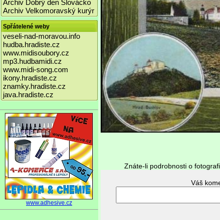
Archiv Dobrý den Slovácko
Archiv Velkomoravský kurýr
Spřátelené weby
veseli-nad-moravou.info
hudba.hradiste.cz
www.midisoubory.cz
mp3.hudbamidi.cz
www.midi-song.com
ikony.hradiste.cz
znamky.hradiste.cz
java.hradiste.cz
Znáte-li podrobnosti o fotograf
www.adhesive.cz