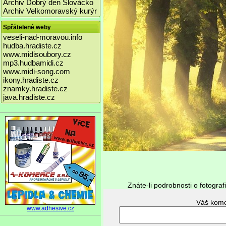
Archiv Dobrý den Slovácko
Archiv Velkomoravský kurýr
Spřátelené weby
veseli-nad-moravou.info
hudba.hradiste.cz
www.midisoubory.cz
mp3.hudbamidi.cz
www.midi-song.com
ikony.hradiste.cz
znamky.hradiste.cz
java.hradiste.cz
Znáte-li podrobnosti o fotograf
www.adhesive.cz