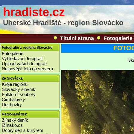
hradiste.cz
Uherské Hradiště - region Slovácko
Titulní strana
Fotogalerie
FOTOGA
Fotografie z regionu Slovácko
Fotogalerie
Vyhledávání fotografií
Sku
Upload vašich fotografií
Nejnovější foto na serveru
Ze Slovácka
Kroje regionu
Slovácký slovník
Folklórní soubory
Cimbálovky
Dechovky
Regionální tisk
Zlínský deník
iZlinsko.cz
Dobrý den s kurýrem