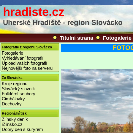
hradiste.cz
Uherské Hradiště - region Slovácko
Titulní strana
Fotogalerie
FOTOGA
Fotografie z regionu Slovácko
Fotogalerie
Vyhledávání fotografií
Upload vašich fotografií
Nejnovější foto na serveru
Ze Slovácka
Kroje regionu
Slovácký slovník
Folklórní soubory
Cimbálovky
Dechovky
Regionální tisk
Zlínský deník
iZlinsko.cz
Dobrý den s kurýrem