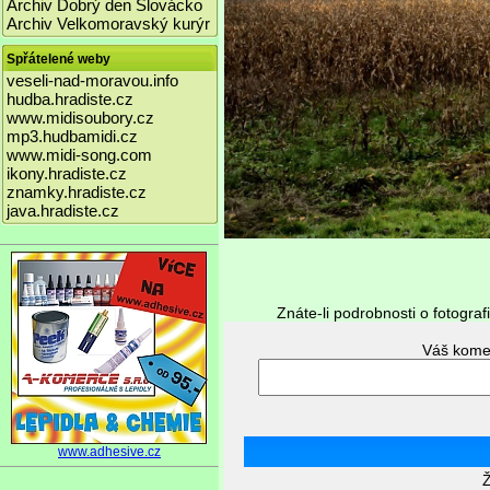
Archiv Dobrý den Slovácko
Archiv Velkomoravský kurýr
Spřátelené weby
veseli-nad-moravou.info
hudba.hradiste.cz
www.midisoubory.cz
mp3.hudbamidi.cz
www.midi-song.com
ikony.hradiste.cz
znamky.hradiste.cz
java.hradiste.cz
Znáte-li podrobnosti o fotograf
www.adhesive.cz